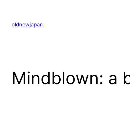
内
容
を
oldnewjapan
ス
キ
ッ
プ
Mindblown: a b